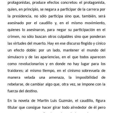
protagonistas, produce efectos concretos: el protagonista,
Citer cet article
Fermer
quien, en principio, se negara a participar de la carrera por
la presidencia, no sólo participa sino que, también, será
LOMBARDO, M., VIRGUETTI, P. (2025) Ironías
asesinado por el caudillo y, en el mismo movimiento,
Contacter
y gesticulación. Notas sobre El gesticulador.
Fermer
quienes lo asesinaron, para negar su participación en el
Les Cahiers du Grhaal
, (2).
crimen, no sólo buscan otros culpables sino que ponderan
https://doi.org/10.34745/numerev_2453
Récupération de l'adresse e-mail
las virtudes del muerto. Hay en ese discurso fingido y cínico
un efecto doble: por un lado, mantener el mundo del
Copier dans votre presse-papier
simulacro y de las apariencias, en el que todos aparecen
como revolucionarios y en donde no hay lugar para los
traidores; al mismo tiempo, en el cinismo sobrevuela de
manera velada una amenaza, la imposibilidad de
rebelarse, de cambiar algo que, otra vez, se impone con la
fuerza del destino.
En la novela de Martín Luis Guzmán, el caudillo, figura
titular que consigue hacer girar todo alrededor de él pero