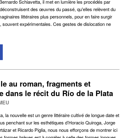
Bernardo Schiavetta, il met en lumière les procédés par
 déconstruisent des œuvres du passé, qu'elles relèvent du
aginaires littéraires plus personnels, pour en faire surgir
, souvent expérimentales. Ces gestes de dislocation ne
lle au roman, fragments et
 dans le récit du Río de la Plata
MEU
a, la nouvelle est un genre littéraire cultivé de longue date et
ous penchant sur les esthétiques d’Horacio Quiroga, Jorge
rtázar et Ricardo Piglia, nous nous efforçons de montrer ici
s formes brèves est à corréler à celle des formes longues