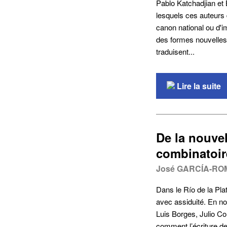
Pablo Katchadjian et 
lesquels ces auteurs
canon national ou d'im
des formes nouvelles
traduisent...
Lire la suite
De la nouve
combinatoire
José GARCÍA-RO
Dans le Río de la Plat
avec assiduité. En n
Luis Borges, Julio Co
comment l’écriture de