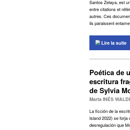
Santos Zelaya, est un
entre citations et réfé
autres. Ces documents
ils paraissent entamer
Lire la suite
Poética de u
escritura fr
de Sylvia M
Marta INÉS WAL
La ficción de la escr
Island 2022) se forja
desregulación que Mo