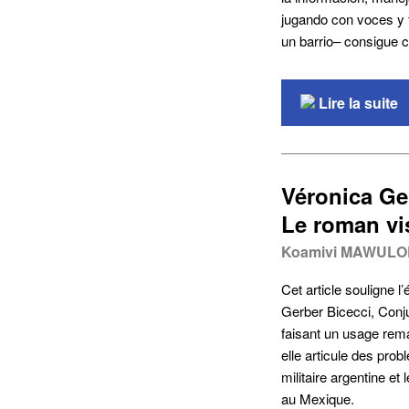
jugando con voces y f
un barrio– consigue cr
Lire la suite
Véronica Ger
Le roman vi
Koamivi MAWULO
Cet article souligne 
Gerber Bicecci, Conju
faisant un usage remar
elle articule des pro
militaire argentine e
au Mexique.