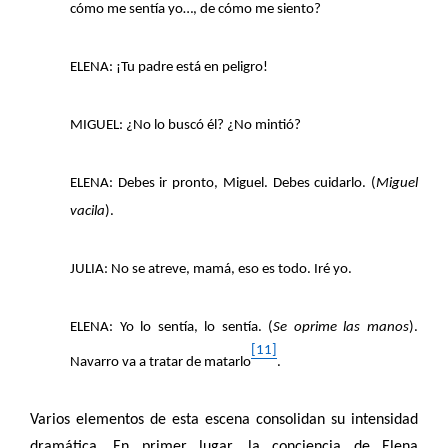
cómo me sentía yo…, de cómo me siento?
ELENA: ¡Tu padre está en peligro!
MIGUEL: ¿No lo buscó él? ¿No mintió?
ELENA: Debes ir pronto, Miguel. Debes cuidarlo. (
Miguel
vacila
).
JULIA: No se atreve, mamá, eso es todo. Iré yo.
ELENA: Yo lo sentía, lo sentía. (
Se oprime las manos
).
[11]
Navarro va a tratar de matarlo
.
Varios elementos de esta escena consolidan su intensidad
dramática. En primer lugar, la conciencia de Elena