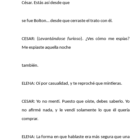
César. Estás así desde que
Citer cet article
Fermer
se fue Bolton… desde que cerraste el trato con él.
BOGOYA, C. (2025) La incertidumbre del yo:
Contacter
una lectura de El gesticulador de Rodolfo
Fermer
Usigli.
Les Cahiers du Grhaal
, (2).
CESAR: (
Levantándose furioso
). ¿Ves cómo me espías?
https://doi.org/10.34745/numerev_2455
Récupération de l'adresse e-mail
Me espiaste aquella noche
también.
Copier dans votre presse-papier
ELENA: Oí por casualidad, y te reproché que mintieras.
CESAR: Yo no mentí. Puesto que oíste, debes saberlo. Yo
no afirmé nada, y le vendí solamente lo que él quería
comprar.
ELENA: La forma en que hablaste era más segura que una