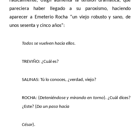
radicalmente, Usigli aumenta la tensión dramática, que
pareciera haber llegado a su paroxismo, haciendo
aparecer a Emeterio Rocha “un viejo robusto y sano, de
unos sesenta y cinco años”:
Todos se vuelven hacia ellos.
TREVIÑO: ¿Cuál es?
SALINAS: Tú lo conoces, ¿verdad, viejo?
ROCHA: (
Deteniéndose y mirando en torno
). ¿Cuál dices?
¿Este? (
Da un paso hacia
César
).